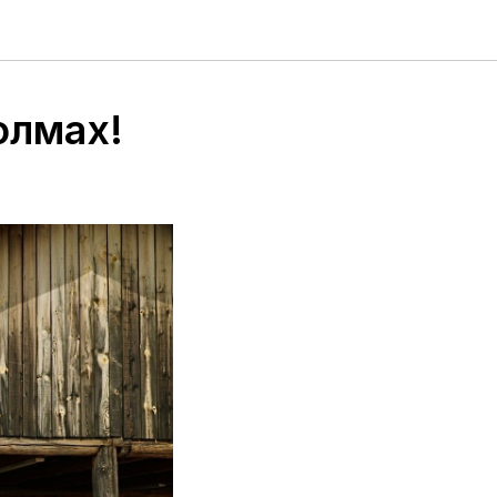
олмах!