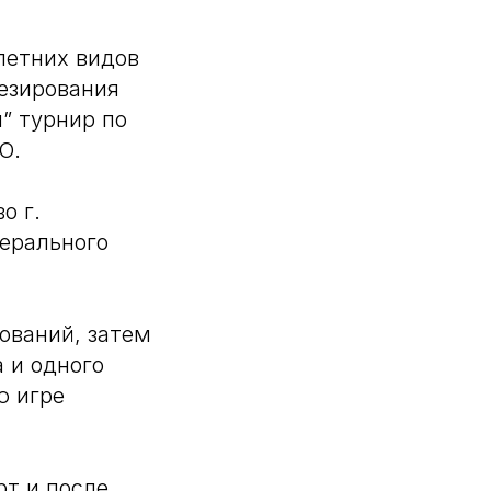
летних видов
тезирования
” турнир по
О.
о г.
дерального
ований, затем
 и одного
ю игре
рт и после