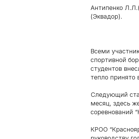
Антипенко Л.Л.
(Эквадор).
Всеми участник
спортивной бор
студентов внес
тепло принято 
Следующий ста
месяц, здесь ж
соревнований “
КРОО “Краснояр
руководству го