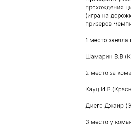
прохождения ци
(игра на дорож
призеров Чемп
1 место заняла 
Шамарин В.В.(К
2 место за кома
Кауц И.В.(Крас
Диего Джаир (Э
3 место у кома