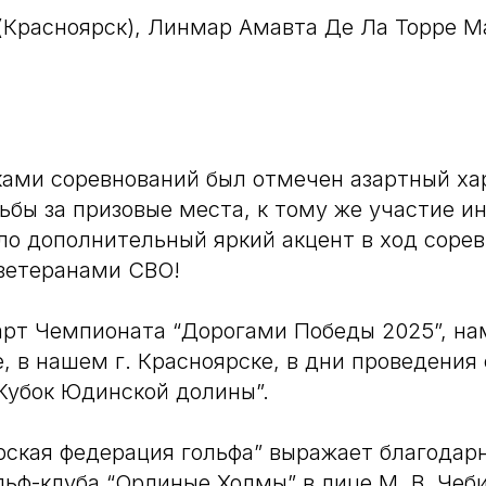
(Красноярск), Линмар Амавта Де Ла Торре 
ами соревнований был отмечен азартный хар
ьбы за призовые места, к тому же участие и
ло дополнительный яркий акцент в ход соре
ветеранами СВО!
рт Чемпионата “Дорогами Победы 2025”, нам
е, в нашем г. Красноярске, в дни проведения
Кубок Юдинской долины”.
ская федерация гольфа” выражает благодар
льф-клуба “Орлиные Холмы” в лице М. В. Чеб