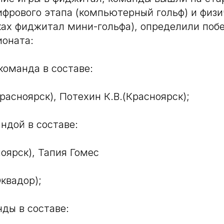
фрового этапа (компьютерный гольф) и физи
ках фиджитал мини-гольфа), определили поб
ионата:
команда в составе:
расноярск), Потехин К.В.(Красноярск);
ндой в составе:
ноярск), Тапия Гомес
квадор);
нды в составе: