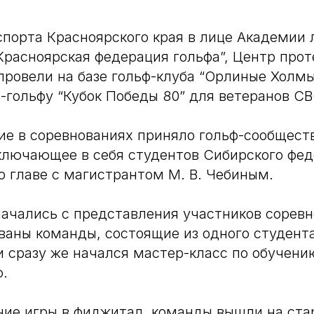
порта Красноярского края в лице Академии 
Красноярская федерация гольфа”, Центр про
овели на базе гольф-клуба “Орлиные Холмы
гольфу “Кубок Победы 80” для ветеранов СВ
ие в соревнованиях приняло гольф-сообществ
ключающее в себя студентов Сибирского фе
о главе с магистрантом М. В. Чебиным.
ачались с представления участников соревн
аны команды, состоящие из одного студента
и сразу же начался мастер-класс по обучени
.
ие игры в фиджитал, команды вышли на ста