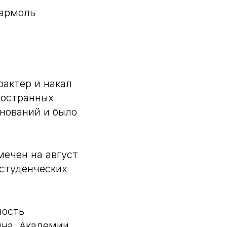
Мармоль
актер и накал
ностранных
внований и было
ечен на август
 студенческих
ность
ина, Академии