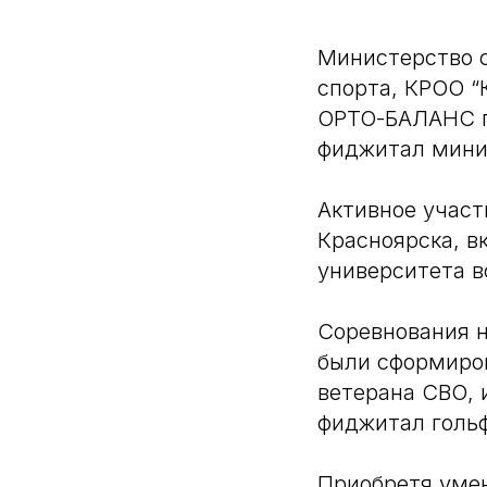
Министерство с
спорта, КРОО “
ОРТО-БАЛАНС пр
фиджитал мини-
Активное участ
Красноярска, в
университета в
Соревнования н
были сформиров
ветерана СВО, 
фиджитал гольф
Приобретя умен