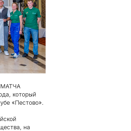
ЕРМАТЧА
ода, который
лубе «Пестово».
ийской
щества, на