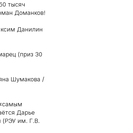
 50 тысяч
Роман Доманков!
аксим Данилин
марец (приз 30
яна Шумакова /
 «самым
аётся Дарье
(РЭУ им. Г.В.