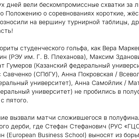
х дней вели бескомпромиссные схватки за л
о Положению о соревнованиях короткие, жёс
возносили на вершину турнирной таблицы, д
сть!
ориты студенческого гольфа, как Вера Марк
ин (РЭУ им. Г. В. Плеханова), Максим Зданови
ат Гумеров (Казанский федеральный универси
с Савченко (СПбГУ), Анна Покровская / Всев
еральный университет), Анна Самойлик / Ма
еральный университет) не пробились в полу
с пятого.
ие вызвали матчи сложившегося в полуфина
ого дерби, где Стефан Стефанович (РУС «ГЦ
 (European Business School) выносят из борь