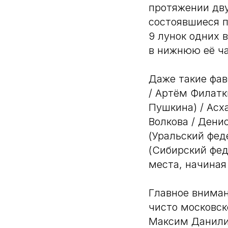
протяжении дву
состоявшиеся п
9 лунок одних 
в нижнюю её ча
Даже такие фав
/ Артём Филатк
Пушкина) / Асх
Волкова / Дени
(Уральский фед
(Сибирский фед
места, начиная 
Главное вниман
чисто московск
Максим Данилин