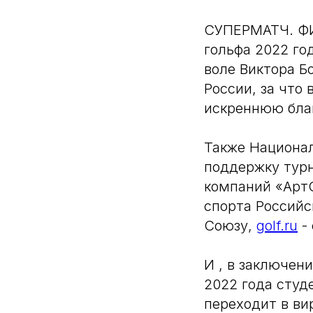
СУПЕРМАТЧ. ФИ
гольфа 2022 го
воле Виктора Б
России, за что
искреннюю бла
Также Национал
поддержку тур
компаний «АртС
спорта Россий
Союзу,
golf.ru
- 
И , в заключен
2022 года студ
переходит в ви