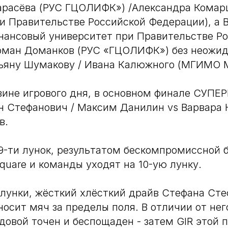
арасёва (РУС ГЦОЛИФК») /Александра Комар
и Правительстве Российской Федерации), а 
нансовый университет при Правительстве Р
Роман Доманков (РУС «ГЦОЛИФК») без неожи
ьяну Шумакову / Ивана Калюжного (МГИМО 
вине игрового дня, в основном финале СУП
н Стефанович / Максим Данилин vs Варвара 
в.
 9-ти лунок, результатом бескомпромиссной 
square и команды уходят на 10-ую лунку.
 лунки, жёсткий хлёсткий драйв Стефана Ст
осит мяч за пределы поля. В отличии от нег
овой точен и беспощаден - затем GIR этой 