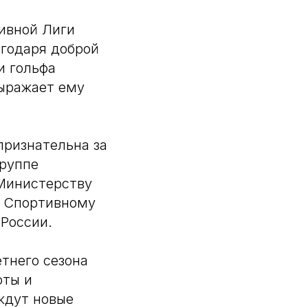
ивной Лиги
агодаря доброй
и гольфа
выражает ему
признательна за
группе
 Министерству
у Спортивному
 России.
тнего сезона
оты и
ждут новые