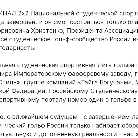
НАЛ 2х2 Национальной студенческой спорт
да завершён, и он смог состояться только бл
орисовича Христенко, Президента Ассоциаци
 всё студенческое гольф-сообщество России 
годарность!
ьная студенческая спортивная Лига гольфа 
нира Императорскому фарфоровому заводу, 
тиль», группе компаний «Тайга Богучаны»,
ской Федерации, Российскому Студенческом
спортивному порталу номер один о гольфе в
ие, о ближайшем будущем - с завершением ле
енческий гольф России только набирает обор
ртуальную и дополненную реальности - нас 