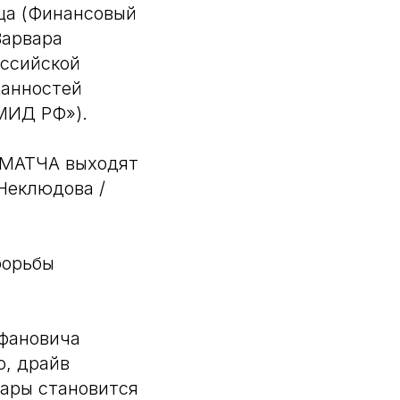
ца (Финансовый
Варвара
оссийской
данностей
МИД РФ»).
ЕРМАТЧА выходят
Неклюдова /
борьбы
ефановича
о, драйв
пары становится