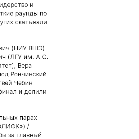
идерство и
ткие раунды по
ругих скатывали
евич (НИУ ВШЭ)
ч (ЛГУ им. А.С.
тет), Вера
олод Рончинский
твей Чебин
финал и делили
льных парах
ОЛИФК») /
бы за главный