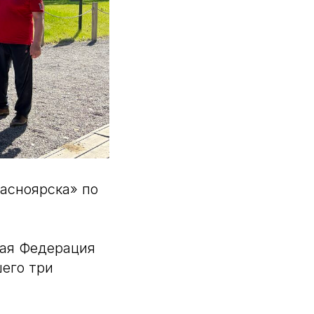
расноярска» по
кая Федерация
его три