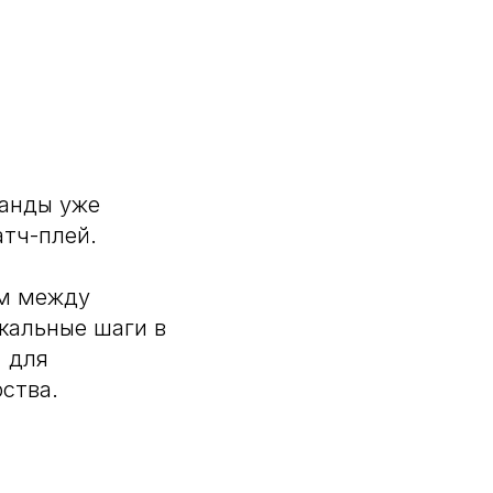
манды уже
атч-плей.
ом между
кальные шаги в
, для
ства.