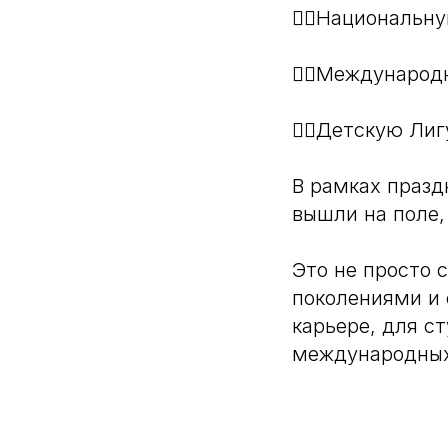
🏌️‍♂️Националь
🏌️‍♂️Междунар
🏌️‍♂️Детскую Ли
В рамках празд
вышли на поле,
Это не просто 
поколениями и 
карьере, для с
международных