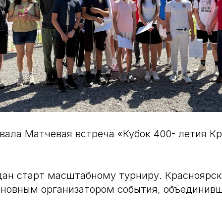
овала Матчевая встреча «Кубок 400- летия К
дан старт масштабному турниру. Красноярс
сновным организатором события, объединивш